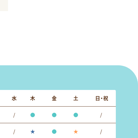
水
木
金
土
日・祝
/
●
●
●
/
/
★
●
★
/