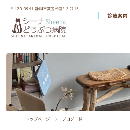
静岡市葵区松富2-2-77 1F
静岡市葵区松富2-2-77 1F
〒420-0941
〒420-0941
診療案内
診療案内
院内設備
スタッフ紹介
アクセス
採用情報
トップページ
ブログ一覧
ブログ