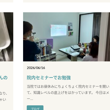
2026/06/16
んの
院内セミナーでお勉強
当院ではお昼休みにちょくちょく院内セミナーを開い
て、知識レベルの底上げをはかっています。 今日はメ
なり、
ー...
ゃい
ブログ