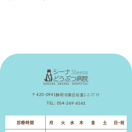
静岡市葵区松富2-2-77 1F
〒420-0941
TEL:
054-269-6561
診療時間
月
火
水
木
金
土
日・祝