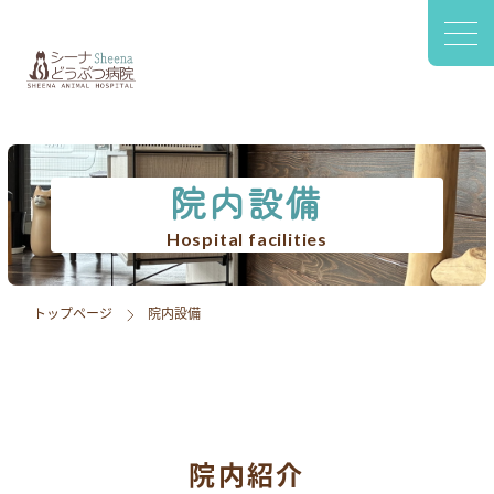
〒420-0941
静岡市葵区松富2-2-77 1F
診療案内
院内設備
院内設備
スタッフ紹介
Hospital facilities
アクセス
トップページ
院内設備
採用情報
ブログ
院内紹介