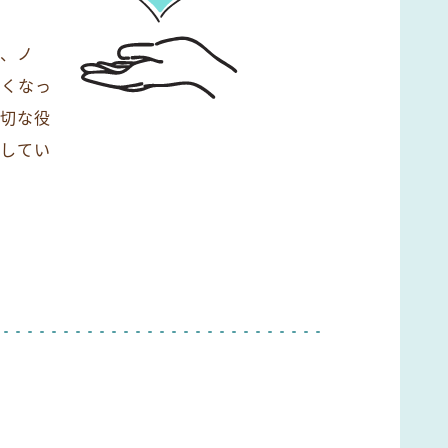
種、ノ
短くなっ
大切な役
トしてい