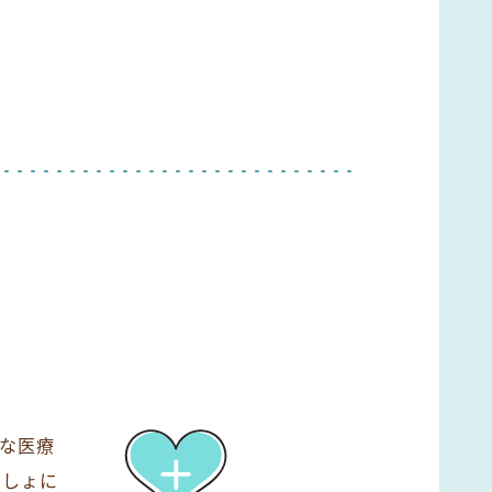
。
な医療
っしょに