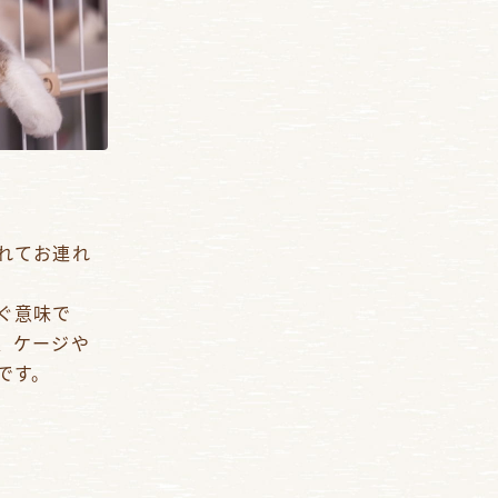
れてお連れ
ぐ意味で
、ケージや
です。