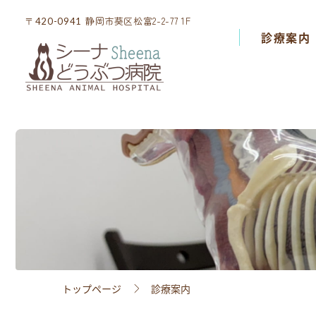
静岡市葵区松富2-2-77 1F
静岡市葵区松富2-2-77 1F
〒420-0941
〒420-0941
診療案内
診療案内
院内設備
スタッフ紹介
アクセス
採用情報
トップページ
診療案内
ブログ