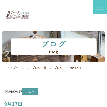
〒420-0941
静岡市葵区松富2-2-77 1F
診療案内
院内設備
ブログ
スタッフ紹介
Blog
アクセス
トップページ
ブログ一覧
ブログ
9月17日
採用情報
ブログ
ブログ
2024/09/17
9月17日