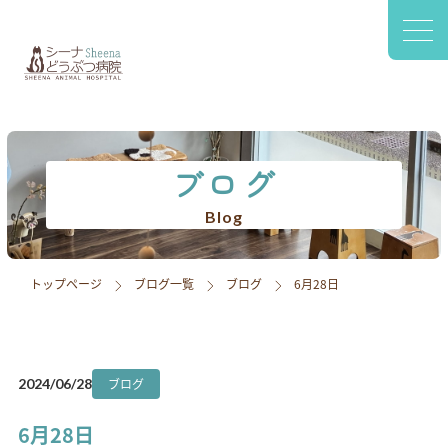
〒420-0941
静岡市葵区松富2-2-77 1F
診療案内
院内設備
ブログ
スタッフ紹介
Blog
アクセス
トップページ
ブログ一覧
ブログ
6月28日
採用情報
ブログ
ブログ
2024/06/28
6月28日