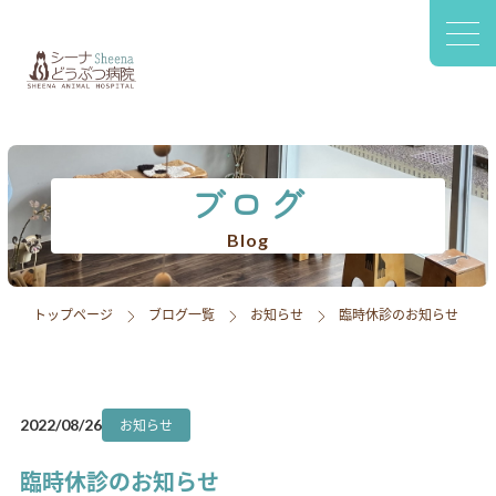
〒420-0941
静岡市葵区松富2-2-77 1F
診療案内
院内設備
ブログ
スタッフ紹介
Blog
アクセス
トップページ
ブログ一覧
お知らせ
臨時休診のお知らせ
採用情報
ブログ
お知らせ
2022/08/26
臨時休診のお知らせ