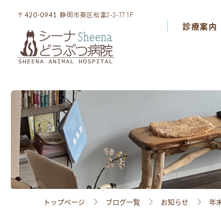
静岡市葵区松富2-2-77 1F
静岡市葵区松富2-2-77 1F
〒420-0941
〒420-0941
診療案内
診療案内
院内設備
スタッフ紹介
アクセス
採用情報
トップページ
ブログ一覧
お知らせ
年
ブログ