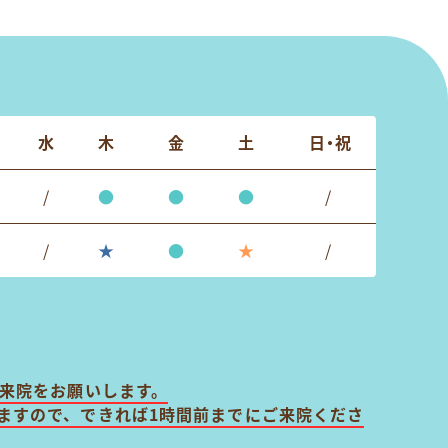
水
木
金
土
日・祝
/
●
●
●
/
/
★
●
★
/
ご来院をお願いします。
ますので、できれば1時間前までにご来院くださ