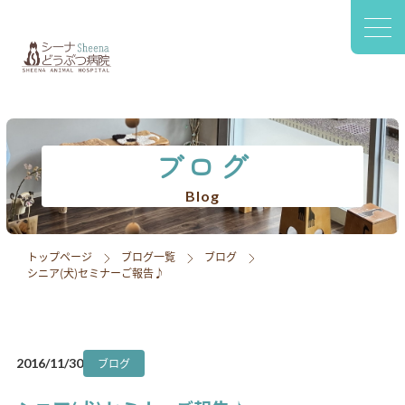
〒420-0941
静岡市葵区松富2-2-77 1F
診療案内
院内設備
ブログ
スタッフ紹介
Blog
アクセス
トップページ
ブログ一覧
ブログ
シニア(犬)セミナーご報告♪
採用情報
ブログ
ブログ
2016/11/30