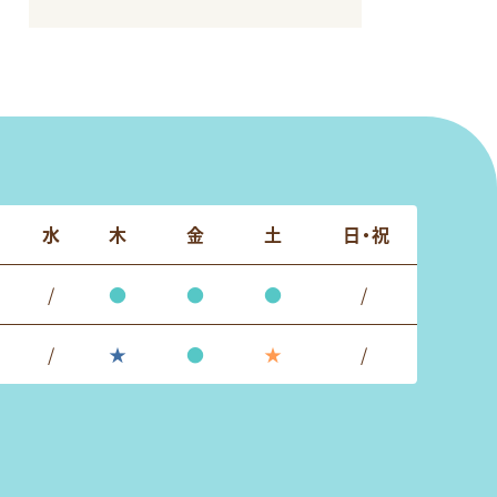
水
木
金
土
日・祝
/
●
●
●
/
/
★
●
★
/