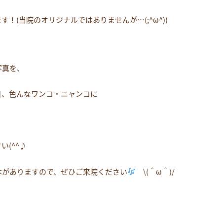
！(当院のオリジナルではありませんが…(;^ω^))
写真を、
日、色んなワンコ・ニャンコに
(^^♪
本がありますので、ぜひご来院ください
\(＾ω＾)/