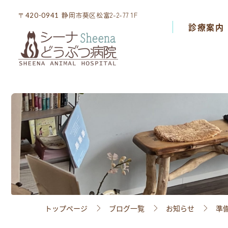
静岡市葵区松富2-2-77 1F
静岡市葵区松富2-2-77 1F
〒420-0941
〒420-0941
診療案内
診療案内
院内設備
スタッフ紹介
アクセス
採用情報
トップページ
ブログ一覧
お知らせ
準
ブログ