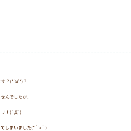
お電話でのお問い合わせ
054-269-6561
）
(*’ω’*)？
ませんでしたが、
( ﾟДﾟ)
しまいました(*´ω｀)