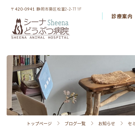
静岡市葵区松富2-2-77 1F
静岡市葵区松富2-2-77 1F
〒420-0941
〒420-0941
診療案内
診療案内
院内設備
スタッフ紹介
アクセス
採用情報
トップページ
ブログ一覧
お知らせ
セ
ブログ