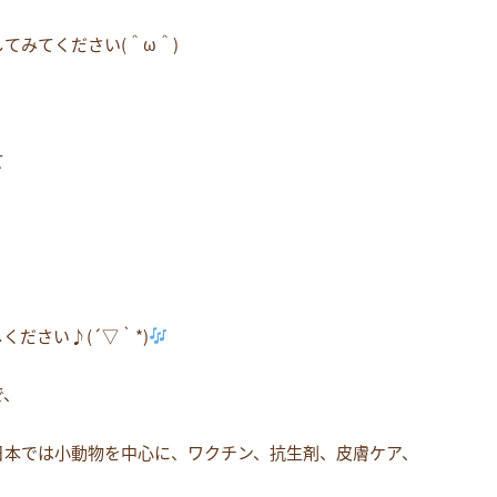
てみてください(＾ω＾)
て
ださい♪(´▽｀*)
で、
日本では小動物を中心に、ワクチン、抗生剤、皮膚ケア、