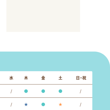
水
木
金
土
日・祝
/
●
●
●
/
/
★
●
★
/