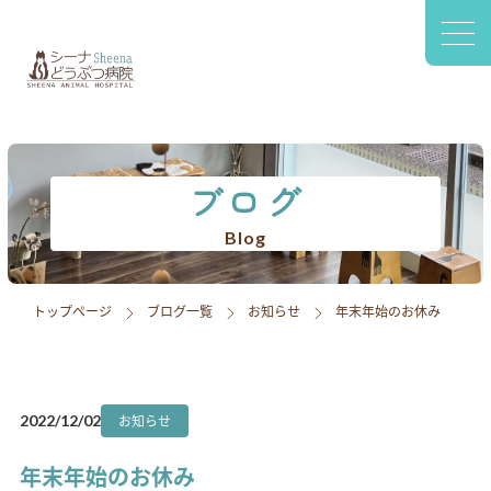
〒420-0941
静岡市葵区松富2-2-77 1F
診療案内
院内設備
ブログ
スタッフ紹介
Blog
アクセス
トップページ
ブログ一覧
お知らせ
年末年始のお休み
採用情報
ブログ
お知らせ
2022/12/02
年末年始のお休み