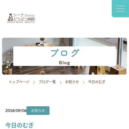
〒420-0941
静岡市葵区松富2-2-77 1F
診療案内
院内設備
ブログ
スタッフ紹介
Blog
アクセス
トップページ
ブログ一覧
お知らせ
今日のむぎ
採用情報
ブログ
お知らせ
2018/09/06
今日のむぎ