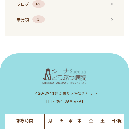
ブログ
146
未分類
2
静岡市葵区松富2-2-77 1F
〒420-0941
TEL:
054-269-6561
診療時間
月
火
水
木
金
土
日・祝