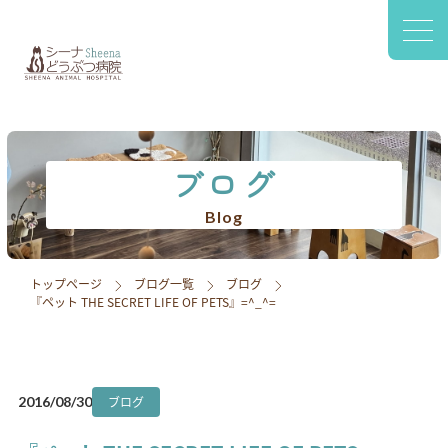
〒420-0941
静岡市葵区松富2-2-77 1F
診療案内
院内設備
ブログ
スタッフ紹介
Blog
アクセス
トップページ
ブログ一覧
ブログ
『ペット THE SECRET LIFE OF PETS』=^_^=
採用情報
ブログ
ブログ
2016/08/30