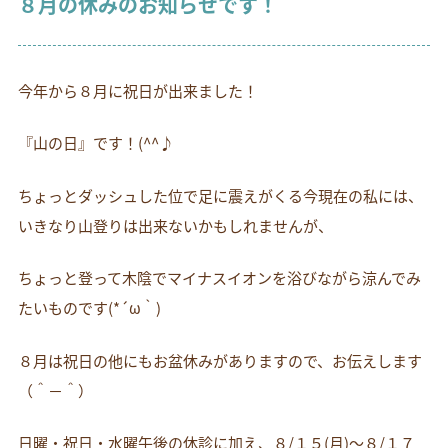
８月の休みのお知らせです！
お電話でのお問い合わせ
054-269-6561
今年から８月に祝日が出来ました！
『山の日』です！(^^♪
ちょっとダッシュした位で足に震えがくる今現在の私には、
いきなり山登りは出来ないかもしれませんが、
ちょっと登って木陰でマイナスイオンを浴びながら涼んでみ
たいものです(*´ω｀)
８月は祝日の他にもお盆休みがありますので、お伝えします
（＾－＾）
日曜・祝日・水曜午後の休診に加え、８/１５(月)～８/１７