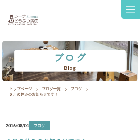
〒420-0941
静岡市葵区松富2-2-77 1F
診療案内
院内設備
ブログ
スタッフ紹介
Blog
アクセス
トップページ
ブログ一覧
ブログ
８月の休みのお知らせです！
採用情報
ブログ
ブログ
2016/08/04