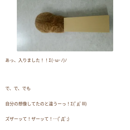
あっ、入りました！！Σ(･ω･ﾉ)ﾉ
で、で、でも
自分の想像してたのと違うーっ！Σ(ﾟдﾟlll)
ズザーッて！ザーッて！…(ﾟДﾟ;)