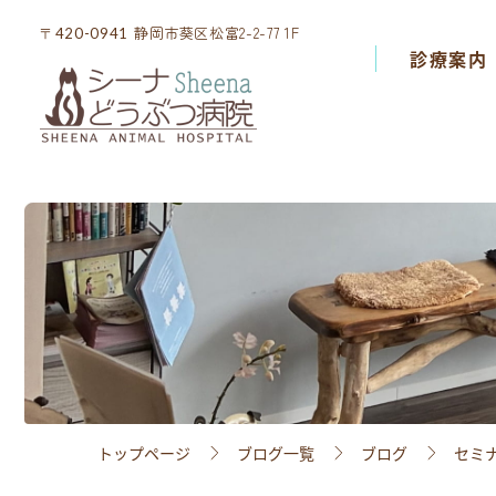
静岡市葵区松富2-2-77 1F
静岡市葵区松富2-2-77 1F
〒420-0941
〒420-0941
診療案内
診療案内
院内設備
スタッフ紹介
アクセス
採用情報
トップページ
ブログ一覧
ブログ
セミ
ブログ