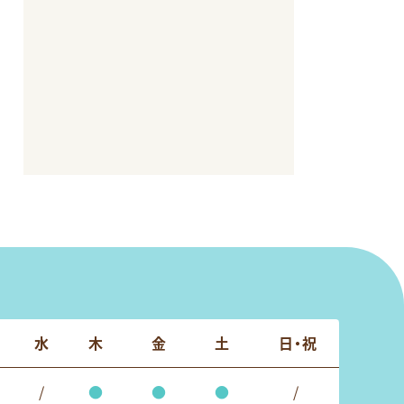
水
木
金
土
日・祝
/
●
●
●
/