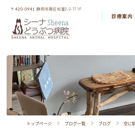
静岡市葵区松富2-2-77 1F
静岡市葵区松富2-2-77 1F
〒420-0941
〒420-0941
診療案内
診療案内
院内設備
スタッフ紹介
アクセス
採用情報
トップページ
ブログ一覧
ブログ
空に
ブログ