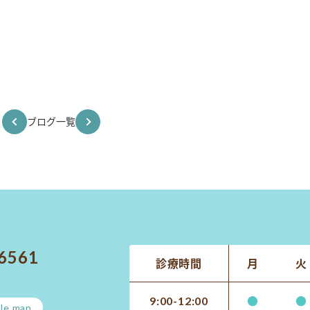
ブログ一覧
-6561
診療時間
月
火
●
●
9:00-12:00
le map